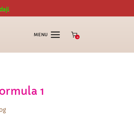
daji
MENU
0
Formula 1
50g