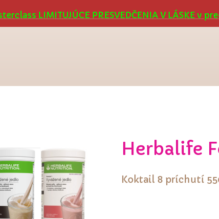
terclass LIMITUJÚCE PRESVEDČENIA V LÁSKE v pre
Herbalife 
Koktail 8 príchutí 5