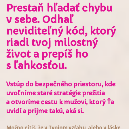
Prestaň hľadať chybu
v sebe. Odhaľ
neviditeľný kód, ktorý
riadi tvoj milostný
život a prepíš ho
s ľahkosťou.
Vstúp do bezpečného priestoru, kde
uvoľníme staré stratégie prežitia
a otvoríme cestu k mužovi, ktorý Ťa
uvidí a prijme takú, aká si.
Možno cítiš, že v Tvojom vzťahu, alebo v láske