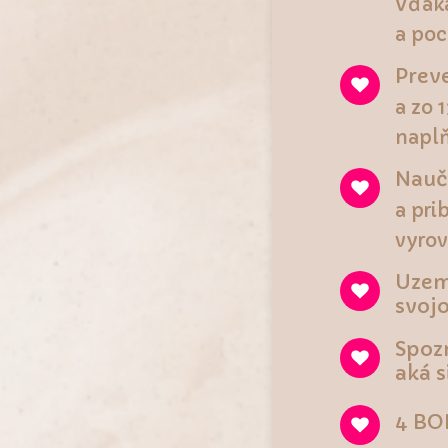
Vďaka
a poc
Prev
a zo 
naplň
Nauč
a pri
vyrov
Uzemn
svojo
Spozn
aká s
4 BO