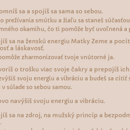
omníš sa a spojíš sa sama so sebou.
o prežívania smútku a žiaľu sa staneš súčasťou
mného okamihu, čo ti pomôže byť uvoľnená a 
íš sa na ženskú energiu Matky Zeme a pocíti
sť a láskavosť.
 pomôže zharmonizovať tvoje vnútorné ja.
oríš o trošku viac svoje čakry a prepojíš ich
výšiš svoju energiu a vibráciu a budeš sa cítiť 
c v súlade so sebou samou.
vo navýšiš svoju energiu a vibráciu.
jíš sa na zdroj, na mužský princíp a bezpo
.