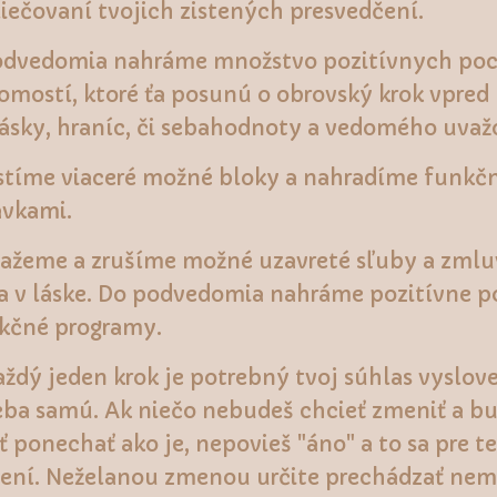
liečovaní tvojich zistených presvedčení.
odvedomia nahráme množstvo pozitívnych poc
omostí, ktoré ťa posunú o obrovský krok vpred 
ásky, hraníc, či sebahodnoty a vedomého uvaž
stíme viaceré možné bloky a nahradíme funkč
ávkami.
ažeme a zrušíme možné uzavreté sľuby a zmluv
a v láske. Do podvedomia nahráme pozitívne p
kčné programy.
aždý jeden krok je potrebný tvoj súhlas vyslov
eba samú. Ak niečo nebudeš chcieť zmeniť a bu
ť ponechať ako je, nepovieš "áno" a to sa pre t
ní. Neželanou zmenou určite prechádzať nem