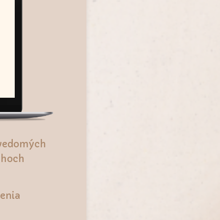
odvedomých
ťahoch
čenia