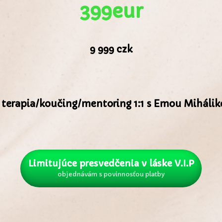
399eur
9 999 czk
 terapia/koučing/mentoring 1:1 s Emou Mihálik
Limitujúce presvedčenia v láske V.I.P
objednávám s povinnosťou platby