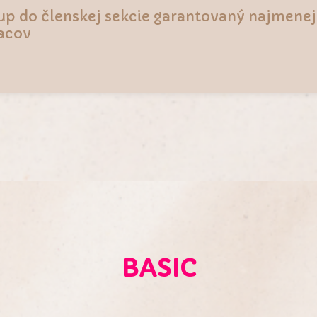
up do členskej sekcie garantovaný najmenej
acov
BASIC