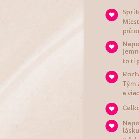
Sprít
Miest
príto
Napoj
jemno
to ti
Roztv
Tým z
a via
Celko
Napo
lásku