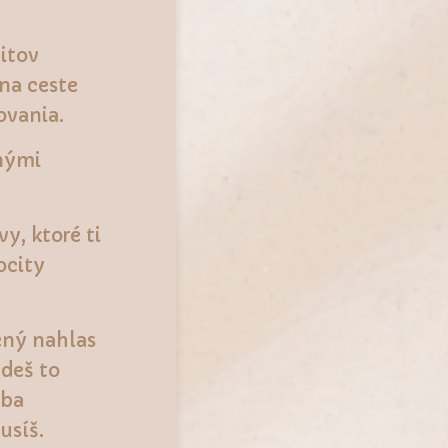
itov
na ceste
ovania.
nými
y, ktoré ti
ocity
ený nahlas
deš to
eba
usíš.