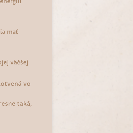
energiu
nia mať
jej väčšej
kotvená vo
resne taká,