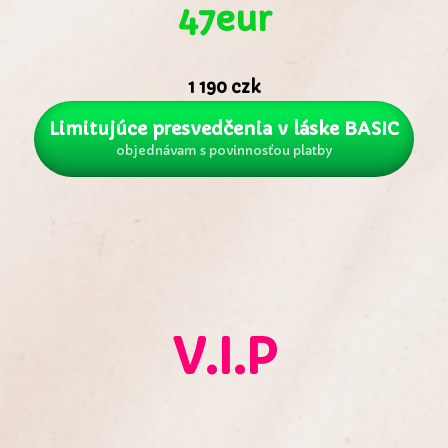
47eur
1 190 czk
Limitujúce presvedčenia v láske BASIC
objednávam s povinnosťou platby
V.I.P