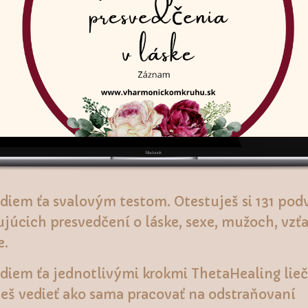
diem ťa svalovým testom. Otestuješ si 131 p
ujúcich presvedčení o láske, sexe, mužoch, vz
e.
diem ťa jednotlivými krokmi ThetaHealing lie
eš vedieť ako sama pracovať na odstraňovaní