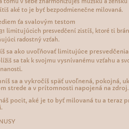
 tomu v sebe zharmonizuješ mužskú a ženskú 
ítiš aké to je byť bezpodmienečne milovaná.
ediem ťa svalovým testom
131 limitujúcich presvedčení zistíš, ktoré ti brá
ujúci radostný vzťah.
íš sa ako uvoľňovať limitujúce presvedčenia
blížiš sa tak k svojmu vysnívanému vzťahu a svo
nanosti.
íš sa a vykročíš späť uvoľnená, pokojná, u
m strede a v prítomnosti napojená na zdroj.
áš pocit, aké je to byť milovaná tu a teraz p
i.
NUSY