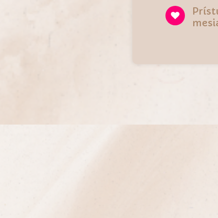
Príst
mesi