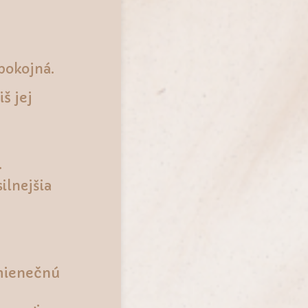
pokojná.
š jej
.
silnejšia
dmienečnú