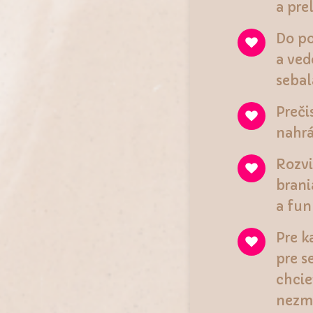
a pre
Do p
a ved
sebal
Preči
nahr
Rozvi
brani
a fun
Pre k
pre s
chcie
nezme