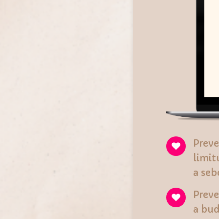
Preve
limit
a seb
Preve
a bud