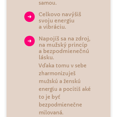
samou.
Celkovo navýšiš
svoju energiu
a vibráciu.
Napojíš sa na zdroj,
na mužský princíp
a bezpodmienečnú
lásku.
Vďaka tomu v sebe
zharmonizuješ
mužskú a ženskú
energiu a pocítiš aké
to je byť
bezpodmienečne
milovaná.