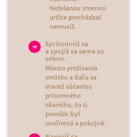
Neželanou zmenou
určite prechádzať
nemusíš.
Sprítomníš sa
a spojíš sa sama so
sebou.
Miesto prežívania
smútku a žiaľu sa
staneš súčasťou
prítomného
okamihu, čo ti
pomôže byť
uvoľnená a pokojná.
Napojíš sa