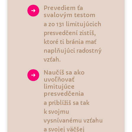
Prevediem ťa
svalovým testom
a zo 131 limitujúcich
presvedčení zistíš,
ktoré ti bránia mať
naplňujúci radostný
vzťah.
Naučíš sa ako
uvoľňovať
limitujúce
presvedčenia
a priblížiš sa tak
k svojmu
vysnívanému vzťahu
a svojej väčšej