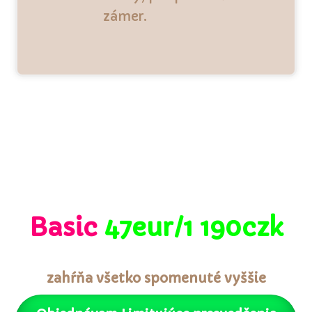
zámer.
Basic
47eur/1 190czk
zahŕňa všetko spomenuté vyššie