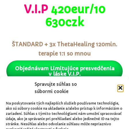
V.I.P
420eur/10
630czk
ŠTANDARD + 3x ThetaHealing 120min.
terapie 1:1 so mnou
Objednávam Limitujúce presvedčenia
v láske V.I.P.
Spravujte súhlas so
súbormi cookie
V.I.P na 3 splátky
Na poskytovanie tých najlepších služieb používame technológie,
ako sú súbory cookie na ukladanie a/alebo prístup k informáciám o
3x150eur/3x 3 797czk
zariadení. Súhlas s týmito technológiami nám umožní spracovávať
údaje, ako je správanie pri prehliadaní alebo jedinečné ID na tejto
stránke. Nesúhlas alebo odvolanie súhlasu môže nepriaznivo