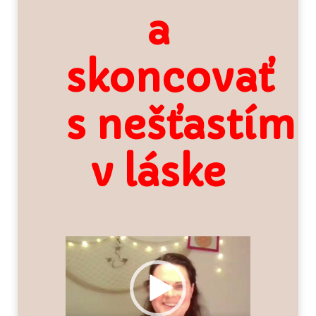
a
skoncovať
s nešťastím
v láske
Video
prehrávač