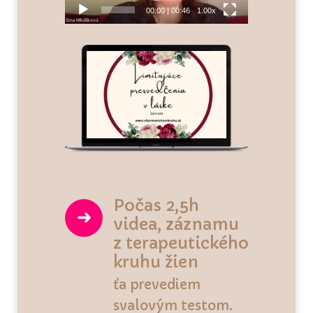
00:00
|
00:46
1.00x
Počas 2,5h
videa, záznamu
z terapeutického
kruhu žien
ťa prevediem
svalovým testom.