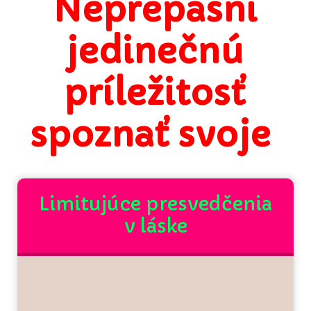
Neprepásni
jedinečnú
príležitosť
spoznať svoje
Limitujúce presvedčenia
v láske