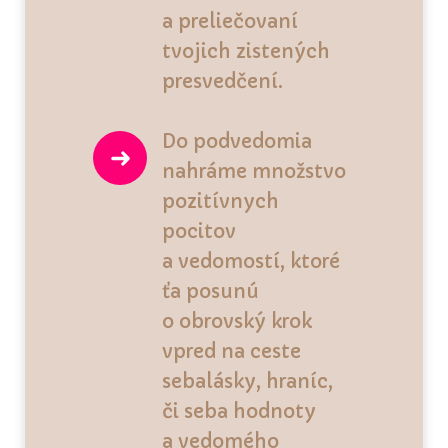
a preliečovaní
tvojich zistených
presvedčení.
Do podvedomia
nahráme množstvo
pozitívnych
pocitov
a vedomostí, ktoré
ťa posunú
o obrovský krok
vpred na ceste
sebalásky, hraníc,
či seba hodnoty
a vedomého