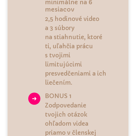
minimálne na 6
mesiacov
2,5 hodinové video
a 3 súbory
na stiahnutie, ktoré
ti, uľahčia prácu
s tvojimi
limitujúcimi
presvedčeniami a ich
liečením.
BONUS 1
Zodpovedanie
tvojich otázok
ohľadom videa
priamo v členskej